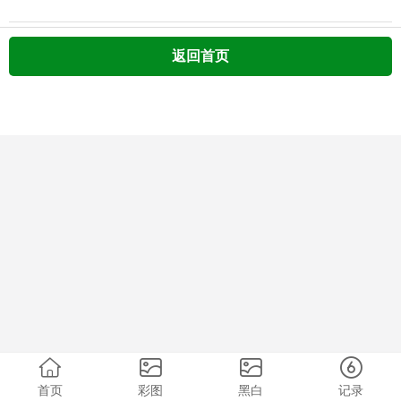
返回首页
首页
彩图
黑白
记录