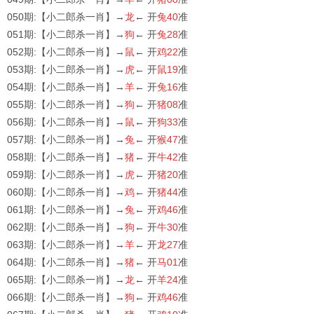
050期:【小二郎杀一肖】→
龙
← 开
兔40
准
051期:【小二郎杀一肖】→
狗
← 开
兔28
准
052期:【小二郎杀一肖】→
鼠
← 开
鸡22
准
053期:【小二郎杀一肖】→
虎
← 开
鼠19
准
054期:【小二郎杀一肖】→
羊
← 开
兔16
准
055期:【小二郎杀一肖】→
狗
← 开
猪08
准
056期:【小二郎杀一肖】→
鼠
← 开
狗33
准
057期:【小二郎杀一肖】→
兔
← 开
猴47
准
058期:【小二郎杀一肖】→
猪
← 开
牛42
准
059期:【小二郎杀一肖】→
虎
← 开
猪20
准
060期:【小二郎杀一肖】→
鸡
← 开
猪44
准
061期:【小二郎杀一肖】→
兔
← 开
鸡46
准
062期:【小二郎杀一肖】→
狗
← 开
牛30
准
063期:【小二郎杀一肖】→
羊
← 开
龙27
准
064期:【小二郎杀一肖】→
猪
← 开
马01
准
065期:【小二郎杀一肖】→
龙
← 开
羊24
准
066期:【小二郎杀一肖】→
狗
← 开
鸡46
准