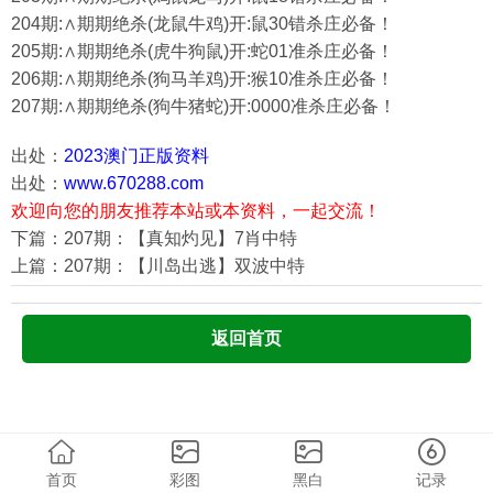
204期:∧期期绝杀(龙鼠牛鸡)开:鼠30错杀庄必备
！
205期:∧期期绝杀(虎牛狗鼠)开:蛇01准杀庄必备
！
206期:∧期期绝杀(狗马羊鸡)开:猴10准杀庄必备
！
207期:∧期期绝杀(狗牛猪蛇)开:0000准杀庄必备
！
出处：
2023澳门正版资料
出处：
www.670288.com
欢迎向您的朋友推荐本站或本资料，一起交流！
下篇：207期：【真知灼见】7肖中特
上篇：207期：【川岛出逃】双波中特
返回首页
首页
彩图
黑白
记录