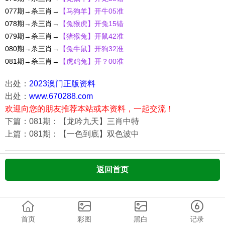
077期→杀三肖→
【马狗羊
】开牛05准
078期→杀三肖→
【兔猴虎
】开兔15错
079期→杀三肖→
【猪猴兔
】开鼠42准
080期→杀三肖→
【兔牛鼠
】开狗32准
081期→杀三肖→
【虎鸡兔
】开？00准
出处：
2023澳门正版资料
出处：
www.670288.com
欢迎向您的朋友推荐本站或本资料，一起交流！
下篇：081期：【龙吟九天】三肖中特
上篇：081期：【一色到底】双色波中
返回首页
首页
彩图
黑白
记录