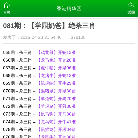
香港精华区
首页
返回
081期：【学园奶爸】绝杀三肖
发表于：2025-04-23 21:54:46
379108
065期→杀三肖→
【鸡龙鼠
】开蛇13准
066期→杀三肖→
【龙马兔
】开龙26准
067期→杀三肖→
【虎牛猪
】开鼠06准
068期→杀三肖→
【龙猪牛
】开蛇13准
069期→杀三肖→
【鼠虎蛇
】开牛29准
070期→杀三肖→
【猴猪鼠
】开鼠30错
071期→杀三肖→
【羊兔蛇
】开狗20准
072期→杀三肖→
【羊虎猪
】开鼠30准
073期→杀三肖→
【鼠马狗
】开马36错
074期→杀三肖→
【龙马蛇
】开牛41准
075期→杀三肖→
【鼠猴龙
】开猴34错
076期→杀三肖→
【龙鼠牛
】开龙38错