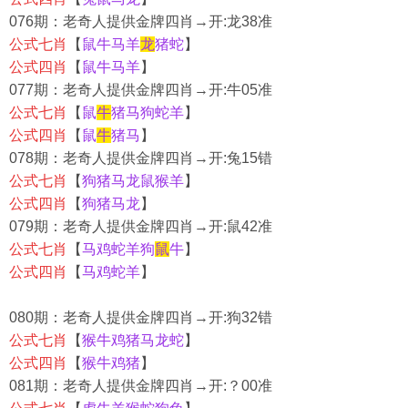
076期：老奇人提供金牌四肖→开:龙38准
公式七肖
【
鼠牛马羊
龙
猪蛇
】
公式四肖
【
鼠牛马羊
】
077期：老奇人提供金牌四肖→开:牛05准
公式七肖
【
鼠
牛
猪马狗蛇羊
】
公式四肖
【
鼠
牛
猪马
】
078期：老奇人提供金牌四肖→开:兔15错
公式七肖
【
狗猪马龙鼠猴羊
】
公式四肖
【
狗猪马龙
】
079期：老奇人提供金牌四肖→开:鼠42准
公式七肖
【
马鸡蛇羊狗
鼠
牛
】
公式四肖
【
马鸡蛇羊
】
080期：老奇人提供金牌四肖→开:狗32错
公式七肖
【
猴牛鸡猪马龙蛇
】
公式四肖
【
猴牛鸡猪
】
081期：老奇人提供金牌四肖→开:？00准