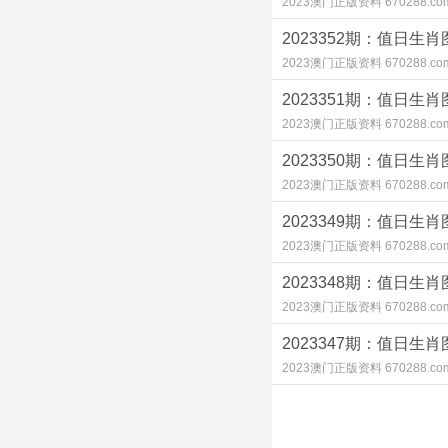
2023澳门正版资料 670288.co
2023352期：值日生肖
2023澳门正版资料 670288.co
2023351期：值日生肖
2023澳门正版资料 670288.co
2023350期：值日生肖
2023澳门正版资料 670288.co
2023349期：值日生肖
2023澳门正版资料 670288.co
2023348期：值日生肖
2023澳门正版资料 670288.co
2023347期：值日生肖
2023澳门正版资料 670288.co