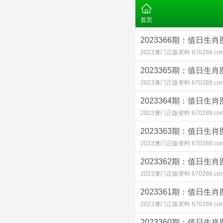
首页
2023366期：值日生肖
2023澳门正版资料 670288.co
2023365期：值日生肖
2023澳门正版资料 670288.co
2023364期：值日生肖
2023澳门正版资料 670288.co
2023363期：值日生肖
2023澳门正版资料 670288.co
2023362期：值日生肖
2023澳门正版资料 670288.co
2023361期：值日生肖
2023澳门正版资料 670288.co
2023360期：值日生肖