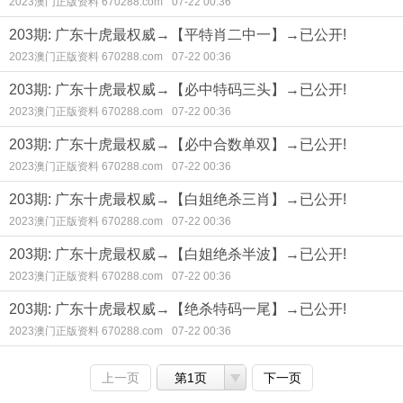
2023澳门正版资料 670288.com
07-22 00:36
203期: 广东十虎最权威→【平特肖二中一】→已公开!
2023澳门正版资料 670288.com
07-22 00:36
203期: 广东十虎最权威→【必中特码三头】→已公开!
2023澳门正版资料 670288.com
07-22 00:36
203期: 广东十虎最权威→【必中合数单双】→已公开!
2023澳门正版资料 670288.com
07-22 00:36
203期: 广东十虎最权威→【白姐绝杀三肖】→已公开!
2023澳门正版资料 670288.com
07-22 00:36
203期: 广东十虎最权威→【白姐绝杀半波】→已公开!
2023澳门正版资料 670288.com
07-22 00:36
203期: 广东十虎最权威→【绝杀特码一尾】→已公开!
2023澳门正版资料 670288.com
07-22 00:36
上一页
第1页
下一页