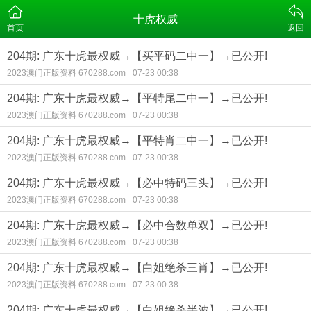
十虎权威
首页
返回
204期: 广东十虎最权威→【买平码二中一】→已公开!
2023澳门正版资料 670288.com
07-23 00:38
204期: 广东十虎最权威→【平特尾二中一】→已公开!
2023澳门正版资料 670288.com
07-23 00:38
204期: 广东十虎最权威→【平特肖二中一】→已公开!
2023澳门正版资料 670288.com
07-23 00:38
204期: 广东十虎最权威→【必中特码三头】→已公开!
2023澳门正版资料 670288.com
07-23 00:38
204期: 广东十虎最权威→【必中合数单双】→已公开!
2023澳门正版资料 670288.com
07-23 00:38
204期: 广东十虎最权威→【白姐绝杀三肖】→已公开!
2023澳门正版资料 670288.com
07-23 00:38
204期: 广东十虎最权威→【白姐绝杀半波】→已公开!