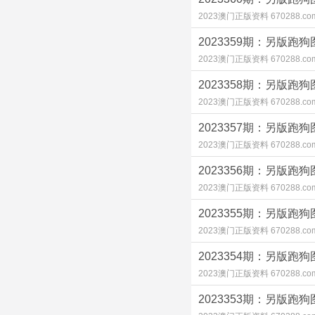
2023澳门正版资料 670288.co
2023359期：另版跑狗
2023澳门正版资料 670288.co
2023358期：另版跑狗
2023澳门正版资料 670288.co
2023357期：另版跑狗
2023澳门正版资料 670288.co
2023356期：另版跑狗
2023澳门正版资料 670288.co
2023355期：另版跑狗
2023澳门正版资料 670288.co
2023354期：另版跑狗
2023澳门正版资料 670288.co
2023353期：另版跑狗