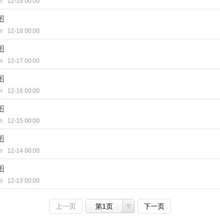
m
12-19 00:00
图
m
12-18 00:00
图
m
12-17 00:00
图
m
12-16 00:00
图
m
12-15 00:00
图
m
12-14 00:00
图
m
12-13 00:00
上一页
第1页
下一页