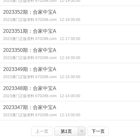
2023澳门正版资料 670288.com
12-19 00:00
2023352期：合家中宝A
2023澳门正版资料 670288.com
12-18 00:00
2023351期：合家中宝A
2023澳门正版资料 670288.com
12-17 00:00
2023350期：合家中宝A
2023澳门正版资料 670288.com
12-16 00:00
2023349期：合家中宝A
2023澳门正版资料 670288.com
12-15 00:00
2023348期：合家中宝A
2023澳门正版资料 670288.com
12-14 00:00
2023347期：合家中宝A
2023澳门正版资料 670288.com
12-13 00:00
上一页
第1页
下一页