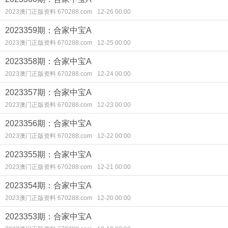
2023澳门正版资料 670288.com
12-26 00:00
2023359期：合家中宝A
2023澳门正版资料 670288.com
12-25 00:00
2023358期：合家中宝A
2023澳门正版资料 670288.com
12-24 00:00
2023357期：合家中宝A
2023澳门正版资料 670288.com
12-23 00:00
2023356期：合家中宝A
2023澳门正版资料 670288.com
12-22 00:00
2023355期：合家中宝A
2023澳门正版资料 670288.com
12-21 00:00
2023354期：合家中宝A
2023澳门正版资料 670288.com
12-20 00:00
2023353期：合家中宝A