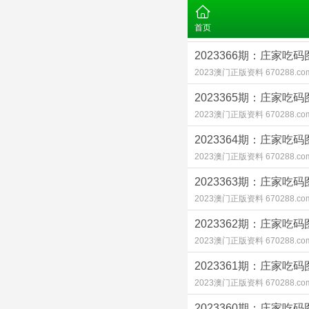
首页
2023366期：庄家吃码
2023澳门正版资料 670288.co
2023365期：庄家吃码
2023澳门正版资料 670288.co
2023364期：庄家吃码
2023澳门正版资料 670288.co
2023363期：庄家吃码
2023澳门正版资料 670288.co
2023362期：庄家吃码
2023澳门正版资料 670288.co
2023361期：庄家吃码
2023澳门正版资料 670288.co
2023360期：庄家吃码