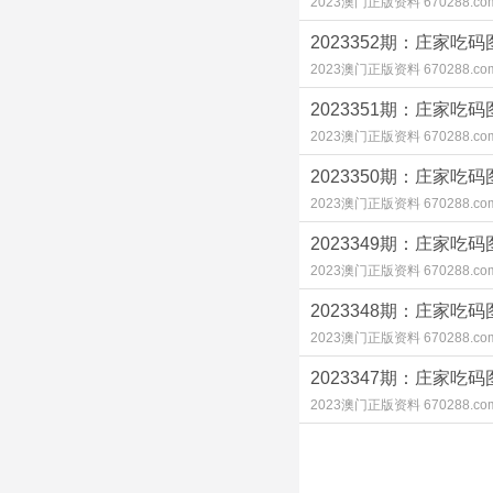
2023澳门正版资料 670288.co
2023352期：庄家吃码
2023澳门正版资料 670288.co
2023351期：庄家吃码
2023澳门正版资料 670288.co
2023350期：庄家吃码
2023澳门正版资料 670288.co
2023349期：庄家吃码
2023澳门正版资料 670288.co
2023348期：庄家吃码
2023澳门正版资料 670288.co
2023347期：庄家吃码
2023澳门正版资料 670288.co