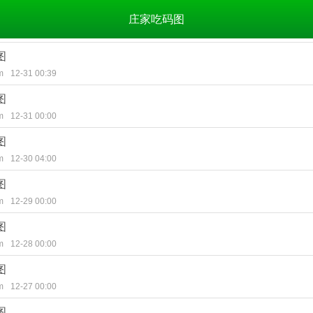
庄家吃码图
图
m
12-31 00:39
图
m
12-31 00:00
图
m
12-30 04:00
图
m
12-29 00:00
图
m
12-28 00:00
图
m
12-27 00:00
图