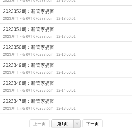
2023澳门正版资料 670288.com
12-19 00:01
2023352期：新管家婆图
2023澳门正版资料 670288.com
12-18 00:01
2023351期：新管家婆图
2023澳门正版资料 670288.com
12-17 00:01
2023350期：新管家婆图
2023澳门正版资料 670288.com
12-16 00:01
2023349期：新管家婆图
2023澳门正版资料 670288.com
12-15 00:01
2023348期：新管家婆图
2023澳门正版资料 670288.com
12-14 00:01
2023347期：新管家婆图
2023澳门正版资料 670288.com
12-13 00:01
上一页
第1页
下一页