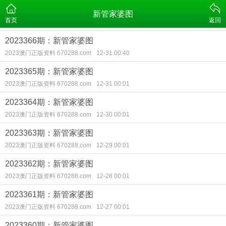
新管家婆图
首页
返回
2023366期：新管家婆图
2023澳门正版资料 670288.com
12-31 00:40
2023365期：新管家婆图
2023澳门正版资料 670288.com
12-31 00:01
2023364期：新管家婆图
2023澳门正版资料 670288.com
12-30 00:01
2023363期：新管家婆图
2023澳门正版资料 670288.com
12-29 00:01
2023362期：新管家婆图
2023澳门正版资料 670288.com
12-28 00:01
2023361期：新管家婆图
2023澳门正版资料 670288.com
12-27 00:01
2023360期：新管家婆图