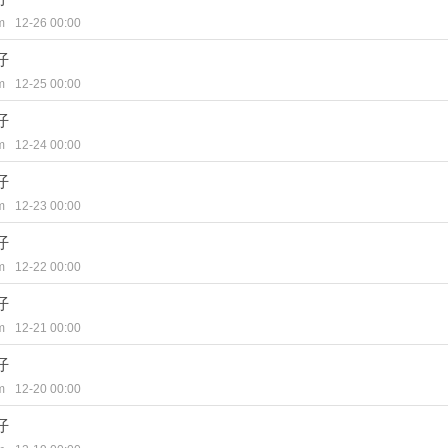
m
12-26 00:00
仔
m
12-25 00:00
仔
m
12-24 00:00
仔
m
12-23 00:00
仔
m
12-22 00:00
仔
m
12-21 00:00
仔
m
12-20 00:00
仔