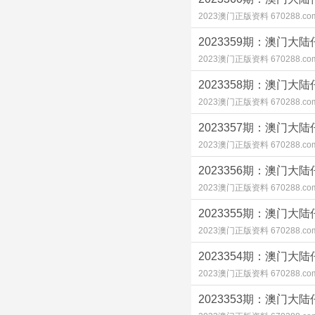
2023澳门正版资料 670288.co
2023359期：澳门大陆
2023澳门正版资料 670288.co
2023358期：澳门大陆
2023澳门正版资料 670288.co
2023357期：澳门大陆
2023澳门正版资料 670288.co
2023356期：澳门大陆
2023澳门正版资料 670288.co
2023355期：澳门大陆
2023澳门正版资料 670288.co
2023354期：澳门大陆
2023澳门正版资料 670288.co
2023353期：澳门大陆