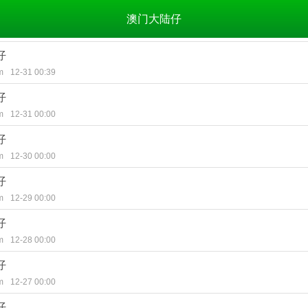
澳门大陆仔
仔
m
12-31 00:39
仔
m
12-31 00:00
仔
m
12-30 00:00
仔
m
12-29 00:00
仔
m
12-28 00:00
仔
m
12-27 00:00
仔