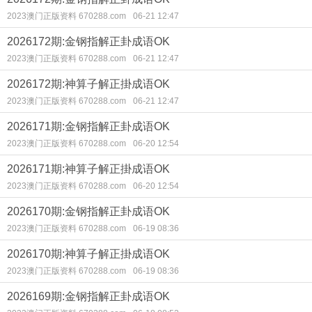
2023澳门正版资料 670288.com
06-21 12:47
2026172期:金钢指解正卦成语OK
2023澳门正版资料 670288.com
06-21 12:47
2026172期:神算子解正掛成语OK
2023澳门正版资料 670288.com
06-21 12:47
2026171期:金钢指解正卦成语OK
2023澳门正版资料 670288.com
06-20 12:54
2026171期:神算子解正掛成语OK
2023澳门正版资料 670288.com
06-20 12:54
2026170期:金钢指解正卦成语OK
2023澳门正版资料 670288.com
06-19 08:36
2026170期:神算子解正掛成语OK
2023澳门正版资料 670288.com
06-19 08:36
2026169期:金钢指解正卦成语OK