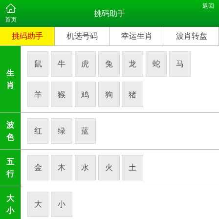
返回
挑码助手
首页
挑码助手
机选号码
幸运生肖
波肖转盘
鼠
牛
虎
兔
龙
蛇
马
生
肖
羊
猴
鸡
狗
猪
波
红
绿
蓝
色
五
金
木
水
火
土
行
大
大
小
小