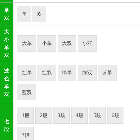
单
单
双
双
大
小
大单
小单
大双
小双
单
双
波
红单
红双
绿单
绿双
蓝单
色
单
蓝双
双
1段
2段
3段
4段
5段
6段
七
段
7段